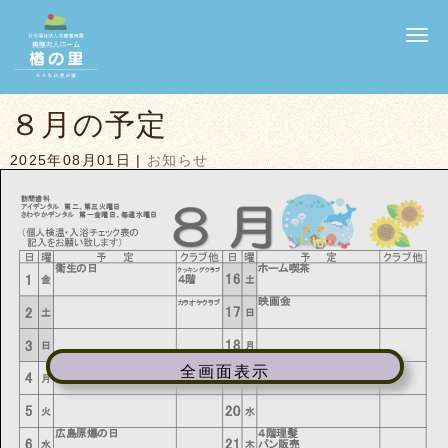
N
a
v
i
g
a
８月の予定
t
i
2025年08月01日
|
お知らせ
o
n
訪問歯科
8
月
アイデンタル 第二、第三火曜日
さわやかデンタル 第一金曜日、毎週水曜日
（個人検温・入浴チェック表の
記入をお願い致します）
日
曜
予 定
クラブ他
日
曜
予 定
クラブ他
衛生の日
ホーム喫茶
クッキングクラブ
1
16
４階
金
土
映画会
カラオケクラブ
2
17
土
日
3
18
日
月
ヨーカドー訪問販売
全画面表示
4
19
月
火
5
20
火
水
広島原爆の日
４階理髪
6
21
パン販売
水
木