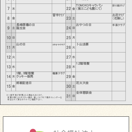
TOMOKOキャラバン
折り紙ｸﾗﾌﾞ
7
22
木
金
（第三こども園にて）
習字ｸﾗﾌﾞ
お花ｸﾗﾌﾞ
8
23
（花無し）
金
土
長崎原爆の日
おやつの日
手芸クラブ
9
24
誕生会
土
日
10
25
日
月
山の日
卜山法要
カラオケクラブ
11
26
月
火
12
27
火
水
1.2階理髪
13
28
水
木
1階、3階理髪
健康クラブ
14
29
クッキー販売
木
金
終戦記念日
花火大会
15
30
金
土
全体懇談会
31
※一部予定が変更となる場合もあります。
日
変更の際にはポスター掲示、若しくはフロア掲示カレンダーを
修正されて頂きますのでご確認下さい。