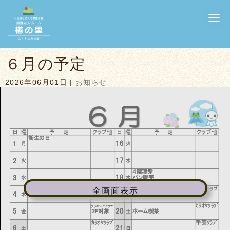
N
a
v
i
g
a
６月の予定
t
i
2026年06月01日
|
お知らせ
o
n
6
月
日
曜
予 定
クラブ他
日
曜
予 定
クラブ他
衛生の日
1
16
月
火
2
17
火
水
４階理髪
3
18
パン販売
水
木
パン販売
健康クラブ
全画面表示
4
19
木
金
ｶﾗｵｹｸﾗﾌﾞ
クッキングクラブ
5
20
２F対象
金
土
ホーム喫茶
手芸ｸﾗﾌﾞ
ｶﾗｵｹｸﾗﾌﾞ
6
21
土
日