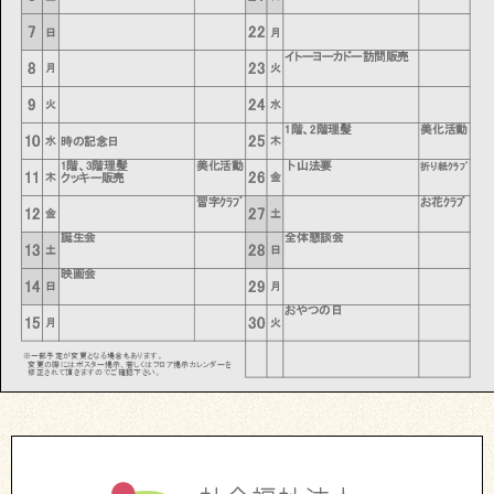
7
22
日
月
イトーヨーカドー訪問販売
8
23
月
火
9
24
火
水
1階、2階理髪
美化活動
10
25
時の記念日
水
木
1階、3階理髪
美化活動
卜山法要
折り紙ｸﾗﾌﾞ
11
26
クッキー販売
木
金
習字ｸﾗﾌﾞ
お花ｸﾗﾌﾞ
12
27
金
土
誕生会
全体懇談会
13
28
土
日
映画会
14
29
日
月
おやつの日
15
30
月
火
※一部予定が変更となる場合もあります。
変更の際にはポスター掲示、若しくはフロア掲示カレンダーを
修正されて頂きますのでご確認下さい。